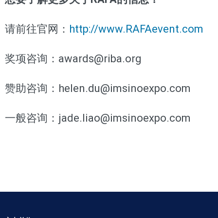
请前往官网：
http://www.RAFAevent.com
奖项咨询：awards@riba.org
赞助咨询：helen.du@imsinoexpo.com
一般咨询：jade.liao@imsinoexpo.com